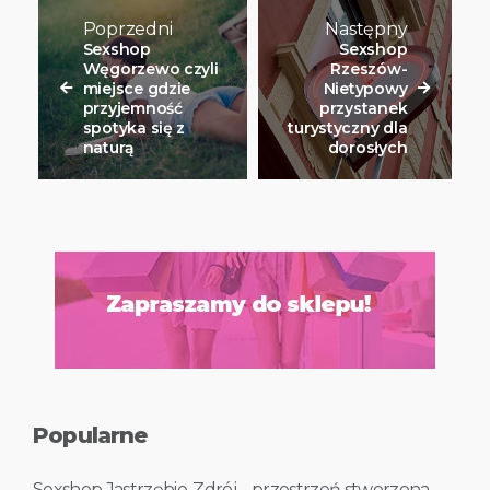
Poprzedni
Następny
Sexshop
Sexshop
Węgorzewo czyli
Rzeszów-
miejsce gdzie
Nietypowy
przyjemność
przystanek
spotyka się z
turystyczny dla
naturą
dorosłych
Popularne
Sexshop Jastrzębie-Zdrój – przestrzeń stworzona