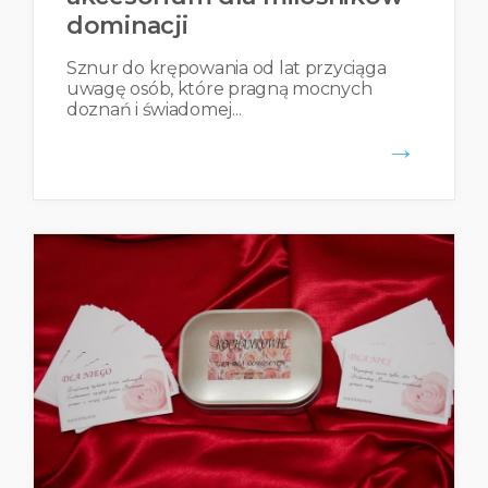
dominacji
Sznur do krępowania od lat przyciąga
uwagę osób, które pragną mocnych
doznań i świadomej...
→